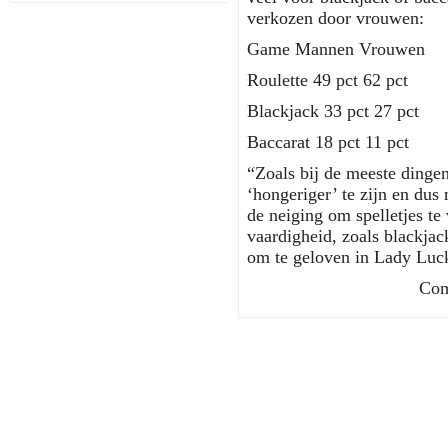
verkozen door vrouwen:
Game Mannen Vrouwen
Roulette 49 pct 62 pct
Blackjack 33 pct 27 pct
Baccarat 18 pct 11 pct
“Zoals bij de meeste ding
‘hongeriger’ te zijn en du
de neiging om spelletjes te
vaardigheid, zoals blackjac
om te geloven in Lady Luc
Com