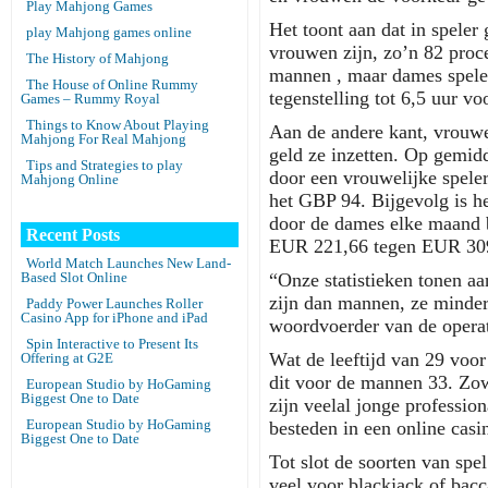
Play Mahjong Games
Het toont aan dat in speler
play Mahjong games online
vrouwen zijn, zo’n 82 proce
The History of Mahjong
mannen , maar dames spele
The House of Online Rummy
tegenstelling tot 6,5 uur v
Games – Rummy Royal
Things to Know About Playing
Aan de andere kant, vrouwe
Mahjong For Real Mahjong
geld ze inzetten. Op gemid
Tips and Strategies to play
door een vrouwelijke speler
Mahjong Online
het GBP 94. Bijgevolg is h
door de dames elke maand b
Recent Posts
EUR 221,66 tegen EUR 30
World Match Launches New Land-
Based Slot Online
“Onze statistieken tonen a
zijn dan mannen, ze minder 
Paddy Power Launches Roller
Casino App for iPhone and iPad
woordvoerder van de operat
Spin Interactive to Present Its
Wat de leeftijd van 29 voor
Offering at G2E
dit voor de mannen 33. Zow
European Studio by HoGaming
Biggest One to Date
zijn veelal jonge professio
European Studio by HoGaming
besteden in een online cas
Biggest One to Date
Tot slot de soorten van spel
veel voor blackjack of bacca